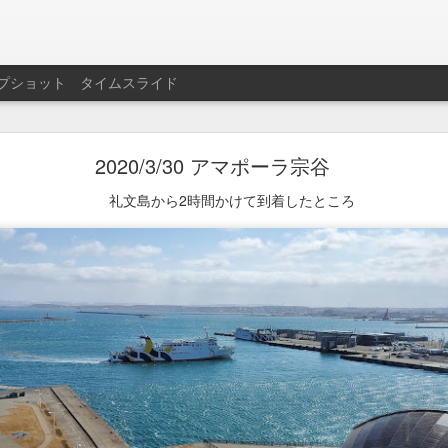
プショット
タイムスライド
2021/7/19 一年ぶりのお天気写真
2020/3/30 アマポーラ宗谷
25℃曇り☁️涼しい
礼文島から2時間かけて到着したところ
投稿時刻
19th July 2021
、投稿者
RuibeNetすまほ
さん