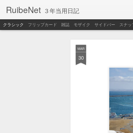
RuibeNet
３年当用日記
クラシック
フリップカード
雑誌
モザイク
サイドバー
スナッ
JUL
MAR
19
30